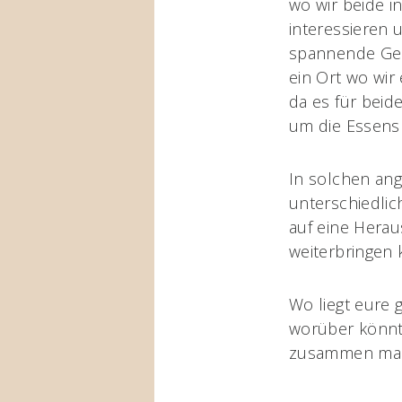
wo wir beide i
interessieren 
spannende Ges
ein Ort wo wir
da es für beid
um die Essens
In solchen an
unterschiedlic
auf eine Herau
weiterbringen
Wo liegt eure 
worüber könnt 
zusammen mac