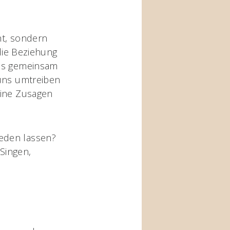
ht, sondern
 die Beziehung
ies gemeinsam
 uns umtreiben
eine Zusagen
eden lassen?
Singen,