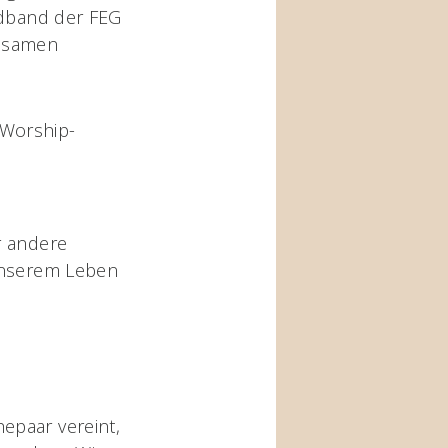
endband der FEG
insamen
n Worship-
r andere
 unserem Leben
epaar vereint,