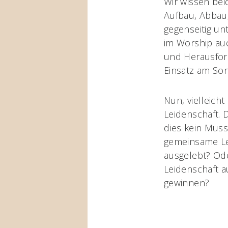
Wir wissen bei
Aufbau, Abbau,
gegenseitig un
im Worship auc
und Herausfor
Einsatz am Son
Nun, vielleich
Leidenschaft. D
dies kein Muss 
gemeinsame Lei
ausgelebt? Ode
Leidenschaft a
gewinnen?