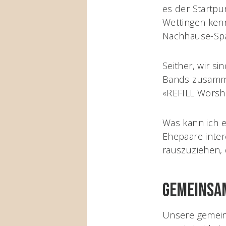
es der Startpu
Wettingen ken
Nachhause-Spa
Seither, wir si
Bands zusamme
«REFILL Worsh
Was kann ich e
Ehepaare inter
rauszuziehen,
Gemeinsa
Unsere gemeins