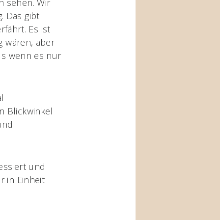
h sehen. Wir
. Das gibt
ährt. Es ist
ig wären, aber
als wenn es nur
l
n Blickwinkel
und
essiert und
 in Einheit