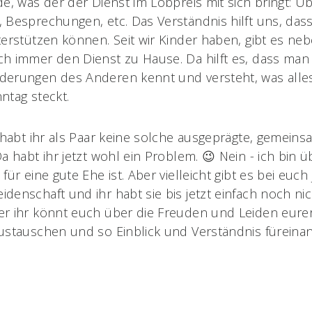
de, was der der Dienst im Lobpreis mit sich bringt: Ü
 Besprechungen, etc. Das Verständnis hilft uns, dass
terstützen können. Seit wir Kinder haben, gibt es n
h immer den Dienst zu Hause. Da hilft es, dass man
derungen des Anderen kennt und versteht, was alle
ntag steckt.
t habt ihr als Paar keine solche ausgeprägte, gemein
a habt ihr jetzt wohl ein Problem. 😉 Nein - ich bin 
für eine gute Ehe ist. Aber vielleicht gibt es bei euch 
denschaft und ihr habt sie bis jetzt einfach noch 
r ihr könnt euch über die Freuden und Leiden eurer
ustauschen und so Einblick und Verständnis füreina