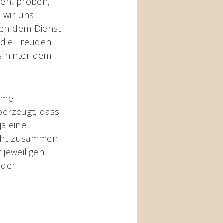
ben, proben,
 wir uns
eben dem Dienst
 die Freuden
s hinter dem
same
überzeugt, dass
ja eine
nicht zusammen
 jeweiligen
nder